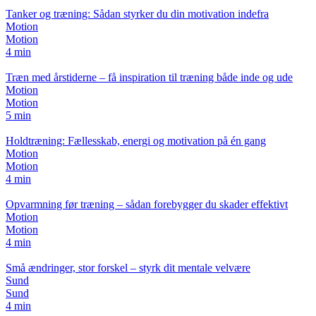
Tanker og træning: Sådan styrker du din motivation indefra
Motion
Motion
4 min
Træn med årstiderne – få inspiration til træning både inde og ude
Motion
Motion
5 min
Holdtræning: Fællesskab, energi og motivation på én gang
Motion
Motion
4 min
Opvarmning før træning – sådan forebygger du skader effektivt
Motion
Motion
4 min
Små ændringer, stor forskel – styrk dit mentale velvære
Sund
Sund
4 min