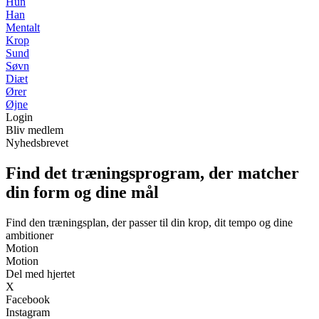
Hun
Han
Mentalt
Krop
Sund
Søvn
Diæt
Ører
Øjne
Login
Bliv medlem
Nyhedsbrevet
Find det træningsprogram, der matcher
din form og dine mål
Find den træningsplan, der passer til din krop, dit tempo og dine
ambitioner
Motion
Motion
Del med hjertet
X
Facebook
Instagram