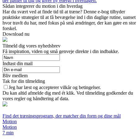
der passer til dig og giver ny energi i hverdagen.
Sådan integrerer du motion i din hverdag
Har du svært ved at finde tid til at træne? Denne e-bog tilbyder
praktiske strategier til at få bevægelse ind i din daglige rutine, uanset
hvor travlt du har, med fokus på små ændringer, der kan gøre en stor
forskel.
Download nu
Tilmeld dig vores nyhedsbrev
Få inspiration, viden og små genveje direkte i din indbakke.
Indtast din mail
Bliv medlem
Tak for din tilmelding
Jeg har læst og accepterer vilkår og betingelser.
Du kan altid afmelde dig med ét klik. Ved tilmelding godkender du
vores regler og håndtering af data.
Find det træningsprogram, der matcher din form og dine mål
Motion
Motion
7 min