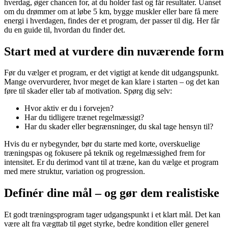
hverdag, øger chancen for, at du holder fast og får resultater. Uanset
om du drømmer om at løbe 5 km, bygge muskler eller bare få mere
energi i hverdagen, findes der et program, der passer til dig. Her får
du en guide til, hvordan du finder det.
Start med at vurdere din nuværende form
Før du vælger et program, er det vigtigt at kende dit udgangspunkt.
Mange overvurderer, hvor meget de kan klare i starten – og det kan
føre til skader eller tab af motivation. Spørg dig selv:
Hvor aktiv er du i forvejen?
Har du tidligere trænet regelmæssigt?
Har du skader eller begrænsninger, du skal tage hensyn til?
Hvis du er nybegynder, bør du starte med korte, overskuelige
træningspas og fokusere på teknik og regelmæssighed frem for
intensitet. Er du derimod vant til at træne, kan du vælge et program
med mere struktur, variation og progression.
Definér dine mål – og gør dem realistiske
Et godt træningsprogram tager udgangspunkt i et klart mål. Det kan
være alt fra vægttab til øget styrke, bedre kondition eller generel