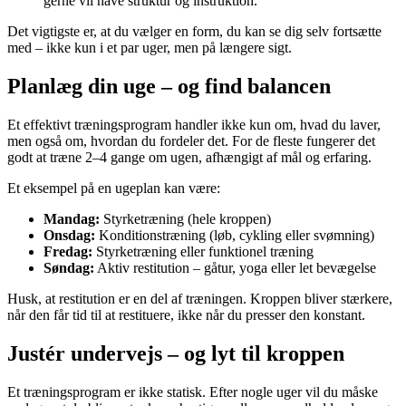
gerne vil have struktur og instruktion.
Det vigtigste er, at du vælger en form, du kan se dig selv fortsætte
med – ikke kun i et par uger, men på længere sigt.
Planlæg din uge – og find balancen
Et effektivt træningsprogram handler ikke kun om, hvad du laver,
men også om, hvordan du fordeler det. For de fleste fungerer det
godt at træne 2–4 gange om ugen, afhængigt af mål og erfaring.
Et eksempel på en ugeplan kan være:
Mandag:
Styrketræning (hele kroppen)
Onsdag:
Konditionstræning (løb, cykling eller svømning)
Fredag:
Styrketræning eller funktionel træning
Søndag:
Aktiv restitution – gåtur, yoga eller let bevægelse
Husk, at restitution er en del af træningen. Kroppen bliver stærkere,
når den får tid til at restituere, ikke når du presser den konstant.
Justér undervejs – og lyt til kroppen
Et træningsprogram er ikke statisk. Efter nogle uger vil du måske