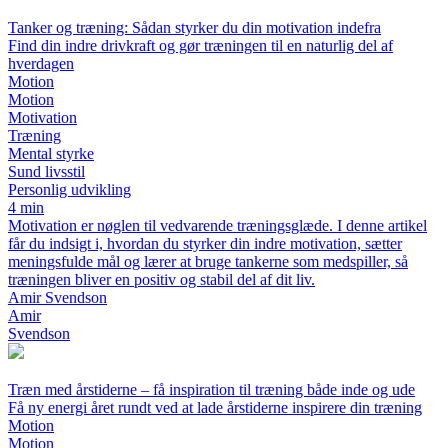
Tanker og træning: Sådan styrker du din motivation indefra
Find din indre drivkraft og gør træningen til en naturlig del af
hverdagen
Motion
Motion
Motivation
Træning
Mental styrke
Sund livsstil
Personlig udvikling
4 min
Motivation er nøglen til vedvarende træningsglæde. I denne artikel
får du indsigt i, hvordan du styrker din indre motivation, sætter
meningsfulde mål og lærer at bruge tankerne som medspiller, så
træningen bliver en positiv og stabil del af dit liv.
Amir Svendson
Amir
Svendson
Træn med årstiderne – få inspiration til træning både inde og ude
Få ny energi året rundt ved at lade årstiderne inspirere din træning
Motion
Motion