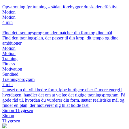
Opvarmning før træning – sådan forebygger du skader effektivt
Motion
Motion
4 min
Find det træningsprogram, der matcher din form og dine mål
Find den træningsplan, der passer til din krop, dit tempo og dine
ambitioner
Motion
Motion
Træning
Fitness
Motivation
Sundhed
Træningsprogram
7 min
Uanset om du vil i bedre form, løbe hurtigere eller få mere energi i
hverdagen, handler det om at vælge det rigtige træningsprogram. Få
gode råd til, hvordan du vurderer din form, sætter realistiske mål og
finder en plan, der motiverer dig til at holde fast.
Simon Thygesen
Simon
Thygesen