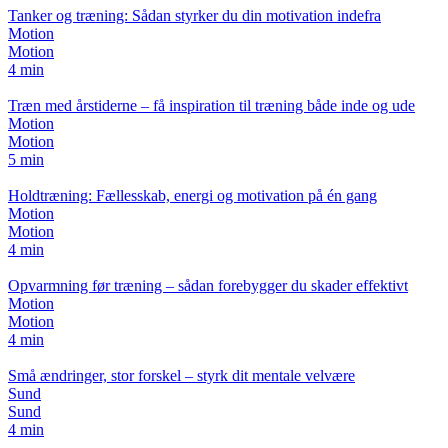
Tanker og træning: Sådan styrker du din motivation indefra
Motion
Motion
4 min
Træn med årstiderne – få inspiration til træning både inde og ude
Motion
Motion
5 min
Holdtræning: Fællesskab, energi og motivation på én gang
Motion
Motion
4 min
Opvarmning før træning – sådan forebygger du skader effektivt
Motion
Motion
4 min
Små ændringer, stor forskel – styrk dit mentale velvære
Sund
Sund
4 min