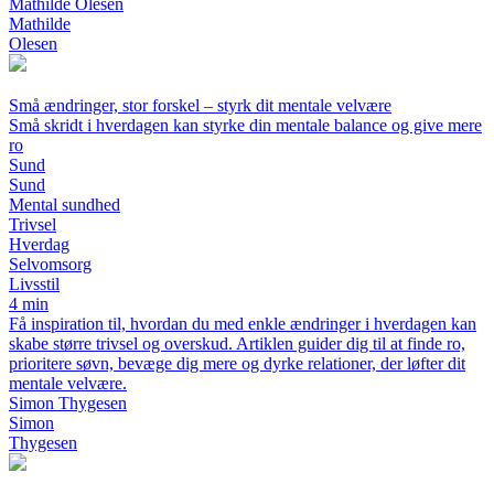
Mathilde Olesen
Mathilde
Olesen
Små ændringer, stor forskel – styrk dit mentale velvære
Små skridt i hverdagen kan styrke din mentale balance og give mere
ro
Sund
Sund
Mental sundhed
Trivsel
Hverdag
Selvomsorg
Livsstil
4 min
Få inspiration til, hvordan du med enkle ændringer i hverdagen kan
skabe større trivsel og overskud. Artiklen guider dig til at finde ro,
prioritere søvn, bevæge dig mere og dyrke relationer, der løfter dit
mentale velvære.
Simon Thygesen
Simon
Thygesen