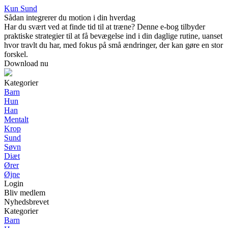
Kun Sund
Sådan integrerer du motion i din hverdag
Har du svært ved at finde tid til at træne? Denne e-bog tilbyder
praktiske strategier til at få bevægelse ind i din daglige rutine, uanset
hvor travlt du har, med fokus på små ændringer, der kan gøre en stor
forskel.
Download nu
Kategorier
Barn
Hun
Han
Mentalt
Krop
Sund
Søvn
Diæt
Ører
Øjne
Login
Bliv medlem
Nyhedsbrevet
Kategorier
Barn