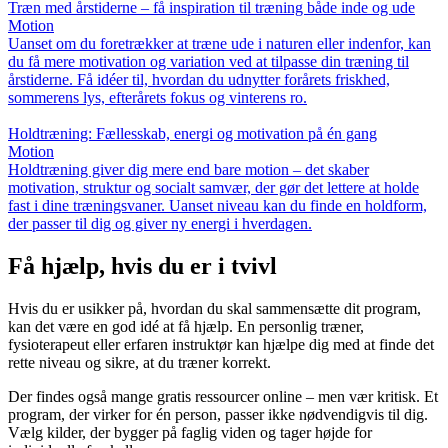
Træn med årstiderne – få inspiration til træning både inde og ude
Motion
Uanset om du foretrækker at træne ude i naturen eller indenfor, kan
du få mere motivation og variation ved at tilpasse din træning til
årstiderne. Få idéer til, hvordan du udnytter forårets friskhed,
sommerens lys, efterårets fokus og vinterens ro.
Holdtræning: Fællesskab, energi og motivation på én gang
Motion
Holdtræning giver dig mere end bare motion – det skaber
motivation, struktur og socialt samvær, der gør det lettere at holde
fast i dine træningsvaner. Uanset niveau kan du finde en holdform,
der passer til dig og giver ny energi i hverdagen.
Få hjælp, hvis du er i tvivl
Hvis du er usikker på, hvordan du skal sammensætte dit program,
kan det være en god idé at få hjælp. En personlig træner,
fysioterapeut eller erfaren instruktør kan hjælpe dig med at finde det
rette niveau og sikre, at du træner korrekt.
Der findes også mange gratis ressourcer online – men vær kritisk. Et
program, der virker for én person, passer ikke nødvendigvis til dig.
Vælg kilder, der bygger på faglig viden og tager højde for