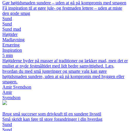
Gør højtidsmaden sundere – uden at gå på kompromis med smagen
Få inspiration til at gøre jule- og festmaden lettere – uden at miste
den gode smag
Sund
Sund
Sund mad
Højtider
Madlavning
Ernæring
Inspiration
5 min
Højtiderne byder på masser af traditioner og lækker mad, men det er
muligt at nyde festmåltidet med lidt bedre samvittighed. Læs,
hvordan du med små justeringer og smarte valg kan gøre
højtidsmaden sundere, uden at gå på kompromis med hyggen eller
smagen.
Amir Svendson
Amir
Svendson
Brug små succeser som drivkraft til en sundere livsstil
Små skridt kan føre til store forandringer i din hverdag
Sund
Sund