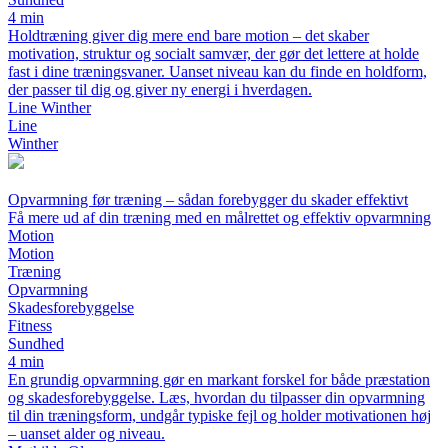
4 min
Holdtræning giver dig mere end bare motion – det skaber
motivation, struktur og socialt samvær, der gør det lettere at holde
fast i dine træningsvaner. Uanset niveau kan du finde en holdform,
der passer til dig og giver ny energi i hverdagen.
Line Winther
Line
Winther
Opvarmning før træning – sådan forebygger du skader effektivt
Få mere ud af din træning med en målrettet og effektiv opvarmning
Motion
Motion
Træning
Opvarmning
Skadesforebyggelse
Fitness
Sundhed
4 min
En grundig opvarmning gør en markant forskel for både præstation
og skadesforebyggelse. Læs, hvordan du tilpasser din opvarmning
til din træningsform, undgår typiske fejl og holder motivationen høj
– uanset alder og niveau.