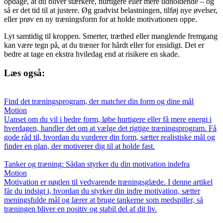
opdage, at du bliver stærkere, hurtigere eller mere udholdende – og
så er det tid til at justere. Øg gradvist belastningen, tilføj nye øvelser,
eller prøv en ny træningsform for at holde motivationen oppe.
Lyt samtidig til kroppen. Smerter, træthed eller manglende fremgang
kan være tegn på, at du træner for hårdt eller for ensidigt. Det er
bedre at tage en ekstra hviledag end at risikere en skade.
Læs også:
Find det træningsprogram, der matcher din form og dine mål
Motion
Uanset om du vil i bedre form, løbe hurtigere eller få mere energi i
hverdagen, handler det om at vælge det rigtige træningsprogram. Få
gode råd til, hvordan du vurderer din form, sætter realistiske mål og
finder en plan, der motiverer dig til at holde fast.
Tanker og træning: Sådan styrker du din motivation indefra
Motion
Motivation er nøglen til vedvarende træningsglæde. I denne artikel
får du indsigt i, hvordan du styrker din indre motivation, sætter
meningsfulde mål og lærer at bruge tankerne som medspiller, så
træningen bliver en positiv og stabil del af dit liv.