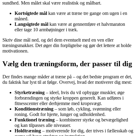
sundhed. Men målet skal være realistisk og målbart.
Kortsigtede mål
kan være at træne tre gange om ugen i en
måned.
Langsigtede mål
kan være at gennemføre et halvmaraton
eller tage 10 armbøjninger i træk.
Skriv dine mål ned, og del dem eventuelt med en ven eller
træningsmakker. Det øger din forpligtelse og gør det lettere at holde
motivationen.
Vælg den træningsform, der passer til dig
Der findes mange måder at træne på – og det bedste program er det,
du faktisk har lyst til at følge. Overvej, hvad der motiverer dig mest:
Styrketræning
– ideel, hvis du vil opbygge muskler, øge
forbrændingen og styrke kroppen generelt. Kan udføres i
fitnesscenter eller derhjemme med kropsvægt.
Konditionstræning
– som løb, cykling, svømning eller
roning. Godt for hjerte, lunger og udholdenhed.
Funktionel træning
– kombinerer styrke og bevægelighed
og kan tilpasses alle niveauer.
Holdtræning
– motiverende for dig, der trives i fællesskab og