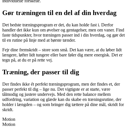
individuelle forskelle.
Gør træningen til en del af din hverdag
Det bedste træningsprogram er det, du kan holde fast i. Derfor
handler det ikke kun om øvelser og gentagelser, men om vaner. Find
faste tidspunkter, hvor træningen passer ind i din hverdag, og gør det
til en rutine på linje med at børste tænder.
Fejr dine fremskridt – store som små. Det kan være, at du løber lidt
længere, løfter lidt tungere eller bare føler dig mere energisk. Det er
tegn på, at du er på rette vej.
Træning, der passer til dig
Der findes ikke ét perfekt træningsprogram, men der findes et, der
passer perfekt til dig – lige nu. Det vigtigste er at starte, være
tålmodig og justere undervejs. Med den rette balance mellem
udfordring, variation og glæde kan du skabe en træningsrutine, der
holder i længden – og som bringer dig tættere på dine mål, skridt for
skridt.
Motion
Motion