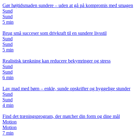
Gør højtidsmaden sundere – uden at gå på kompromis med smagen
Sund
Sund
5 min
Brug små succeser som drivkraft til en sundere livsstil
Sund
Sund
5 min
Realistisk tænkning kan reducere bekymringer og stress
Sund
Sund
6 min
Lav mad med børn – enkle, sunde opskrifter og hyggelige stunder
Sund
Sund
4 min
Find det træningsprogram, der matcher din form og dine mål
Motion
Motion
7 min