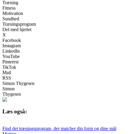
Træning
Fitness
Motivation
Sundhed
Træningsprogram
Del med hjertet
X
Facebook
Instagram
LinkedIn
YouTube
Pinterest
TikTok
Mail
RSS
Simon Thygesen
Simon
Thygesen
Læs også:
Find det træningsprogram, der matcher din form og dine mål
Motion