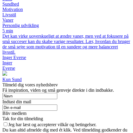
Sundhed
Motivation
Livsstil
Vaner
Personlig udvikling
5 min
Det kan virke uoverskueligt at ændre vaner, men ved at fokusere på
små succeser kan du skabe varige resultater. Lær, hvordan du bruger
de små sejre som motivation til en sundere og mere balanceret
livsstil.
Inger Everse
Inger
Everse
Kun Sund
Tilmeld dig vores nyhedsbrev
Få inspiration, viden og små genveje direkte i din indbakke.
Indtast din mail
Bliv medlem
Tak for din tilmelding
Jeg har læst og accepterer vilkår og betingelser.
Du kan altid afmelde dig med ét klik. Ved tilmelding godkender du