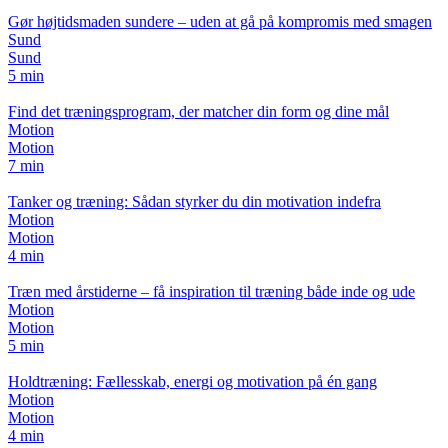
Gør højtidsmaden sundere – uden at gå på kompromis med smagen
Sund
Sund
5 min
Find det træningsprogram, der matcher din form og dine mål
Motion
Motion
7 min
Tanker og træning: Sådan styrker du din motivation indefra
Motion
Motion
4 min
Træn med årstiderne – få inspiration til træning både inde og ude
Motion
Motion
5 min
Holdtræning: Fællesskab, energi og motivation på én gang
Motion
Motion
4 min