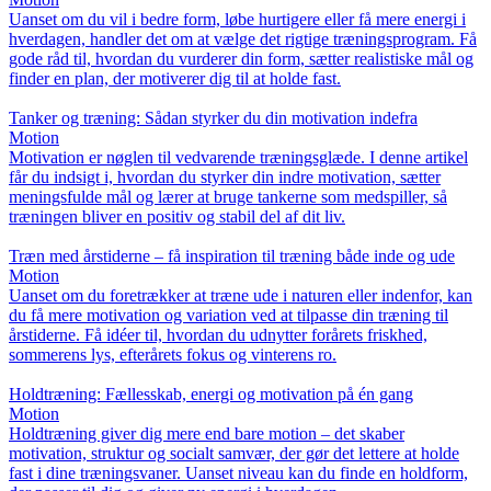
Uanset om du vil i bedre form, løbe hurtigere eller få mere energi i
hverdagen, handler det om at vælge det rigtige træningsprogram. Få
gode råd til, hvordan du vurderer din form, sætter realistiske mål og
finder en plan, der motiverer dig til at holde fast.
Tanker og træning: Sådan styrker du din motivation indefra
Motion
Motivation er nøglen til vedvarende træningsglæde. I denne artikel
får du indsigt i, hvordan du styrker din indre motivation, sætter
meningsfulde mål og lærer at bruge tankerne som medspiller, så
træningen bliver en positiv og stabil del af dit liv.
Træn med årstiderne – få inspiration til træning både inde og ude
Motion
Uanset om du foretrækker at træne ude i naturen eller indenfor, kan
du få mere motivation og variation ved at tilpasse din træning til
årstiderne. Få idéer til, hvordan du udnytter forårets friskhed,
sommerens lys, efterårets fokus og vinterens ro.
Holdtræning: Fællesskab, energi og motivation på én gang
Motion
Holdtræning giver dig mere end bare motion – det skaber
motivation, struktur og socialt samvær, der gør det lettere at holde
fast i dine træningsvaner. Uanset niveau kan du finde en holdform,