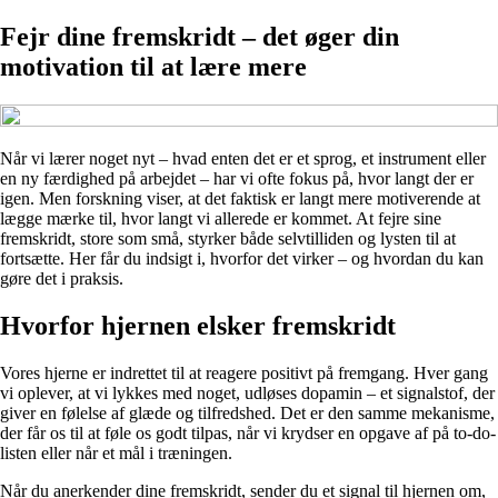
Fejr dine fremskridt – det øger din
motivation til at lære mere
Når vi lærer noget nyt – hvad enten det er et sprog, et instrument eller
en ny færdighed på arbejdet – har vi ofte fokus på, hvor langt der er
igen. Men forskning viser, at det faktisk er langt mere motiverende at
lægge mærke til, hvor langt vi allerede er kommet. At fejre sine
fremskridt, store som små, styrker både selvtilliden og lysten til at
fortsætte. Her får du indsigt i, hvorfor det virker – og hvordan du kan
gøre det i praksis.
Hvorfor hjernen elsker fremskridt
Vores hjerne er indrettet til at reagere positivt på fremgang. Hver gang
vi oplever, at vi lykkes med noget, udløses dopamin – et signalstof, der
giver en følelse af glæde og tilfredshed. Det er den samme mekanisme,
der får os til at føle os godt tilpas, når vi krydser en opgave af på to-do-
listen eller når et mål i træningen.
Når du anerkender dine fremskridt, sender du et signal til hjernen om,