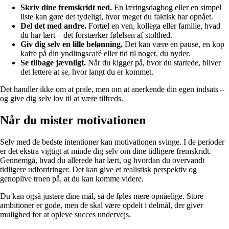
Skriv dine fremskridt ned.
En læringsdagbog eller en simpel
liste kan gøre det tydeligt, hvor meget du faktisk har opnået.
Del det med andre.
Fortæl en ven, kollega eller familie, hvad
du har lært – det forstærker følelsen af stolthed.
Giv dig selv en lille belønning.
Det kan være en pause, en kop
kaffe på din yndlingscafé eller tid til noget, du nyder.
Se tilbage jævnligt.
Når du kigger på, hvor du startede, bliver
det lettere at se, hvor langt du er kommet.
Det handler ikke om at prale, men om at anerkende din egen indsats –
og give dig selv lov til at være tilfreds.
Når du mister motivationen
Selv med de bedste intentioner kan motivationen svinge. I de perioder
er det ekstra vigtigt at minde dig selv om dine tidligere fremskridt.
Gennemgå, hvad du allerede har lært, og hvordan du overvandt
tidligere udfordringer. Det kan give et realistisk perspektiv og
genoplive troen på, at du kan komme videre.
Du kan også justere dine mål, så de føles mere opnåelige. Store
ambitioner er gode, men de skal være opdelt i delmål, der giver
mulighed for at opleve succes undervejs.