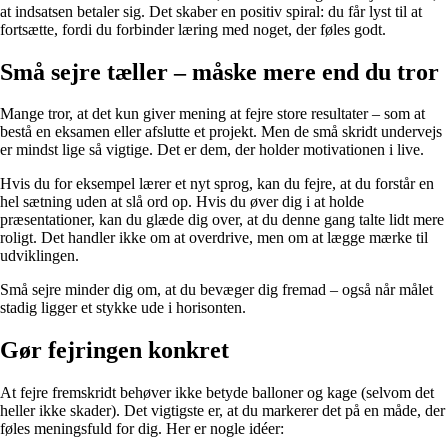
at indsatsen betaler sig. Det skaber en positiv spiral: du får lyst til at
fortsætte, fordi du forbinder læring med noget, der føles godt.
Små sejre tæller – måske mere end du tror
Mange tror, at det kun giver mening at fejre store resultater – som at
bestå en eksamen eller afslutte et projekt. Men de små skridt undervejs
er mindst lige så vigtige. Det er dem, der holder motivationen i live.
Hvis du for eksempel lærer et nyt sprog, kan du fejre, at du forstår en
hel sætning uden at slå ord op. Hvis du øver dig i at holde
præsentationer, kan du glæde dig over, at du denne gang talte lidt mere
roligt. Det handler ikke om at overdrive, men om at lægge mærke til
udviklingen.
Små sejre minder dig om, at du bevæger dig fremad – også når målet
stadig ligger et stykke ude i horisonten.
Gør fejringen konkret
At fejre fremskridt behøver ikke betyde balloner og kage (selvom det
heller ikke skader). Det vigtigste er, at du markerer det på en måde, der
føles meningsfuld for dig. Her er nogle idéer: