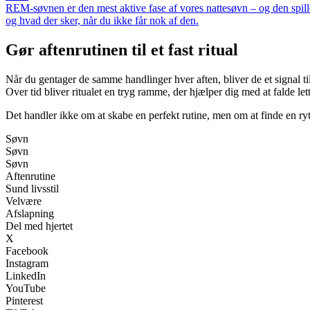
REM-søvnen er den mest aktive fase af vores nattesøvn – og den spil
og hvad der sker, når du ikke får nok af den.
Gør aftenrutinen til et fast ritual
Når du gentager de samme handlinger hver aften, bliver de et signal til
Over tid bliver ritualet en tryg ramme, der hjælper dig med at falde lett
Det handler ikke om at skabe en perfekt rutine, men om at finde en rytm
Søvn
Søvn
Søvn
Aftenrutine
Sund livsstil
Velvære
Afslapning
Del med hjertet
X
Facebook
Instagram
LinkedIn
YouTube
Pinterest