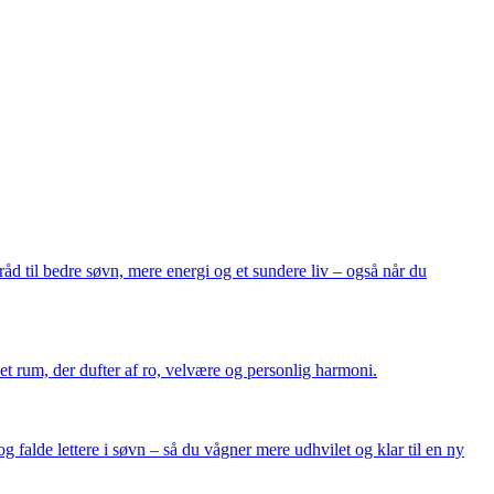
åd til bedre søvn, mere energi og et sundere liv – også når du
e et rum, der dufter af ro, velvære og personlig harmoni.
og falde lettere i søvn – så du vågner mere udhvilet og klar til en ny