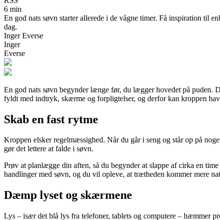
RSS
6 min
En god nats søvn starter allerede i de vågne timer. Få inspiration til e
dag.
Inger Everse
Inger
Everse
En god nats søvn begynder længe før, du lægger hovedet på puden. De ti
fyldt med indtryk, skærme og forpligtelser, og derfor kan kroppen have br
Skab en fast rytme
Kroppen elsker regelmæssighed. Når du går i seng og står op på nogen
gør det lettere at falde i søvn.
Prøv at planlægge din aften, så du begynder at slappe af cirka en time f
handlinger med søvn, og du vil opleve, at trætheden kommer mere natu
Dæmp lyset og skærmene
Lys – især det blå lys fra telefoner, tablets og computere – hæmmer 