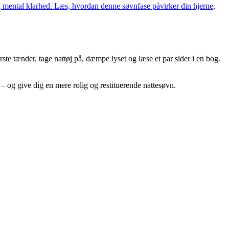
 mental klarhed. Læs, hvordan denne søvnfase påvirker din hjerne,
rste tænder, tage nattøj på, dæmpe lyset og læse et par sider i en bog.
 – og give dig en mere rolig og restituerende nattesøvn.