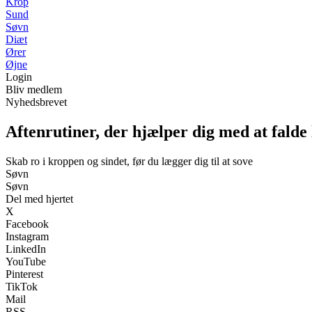
Krop
Sund
Søvn
Diæt
Ører
Øjne
Login
Bliv medlem
Nyhedsbrevet
Aftenrutiner, der hjælper dig med at falde 
Skab ro i kroppen og sindet, før du lægger dig til at sove
Søvn
Søvn
Del med hjertet
X
Facebook
Instagram
LinkedIn
YouTube
Pinterest
TikTok
Mail
RSS