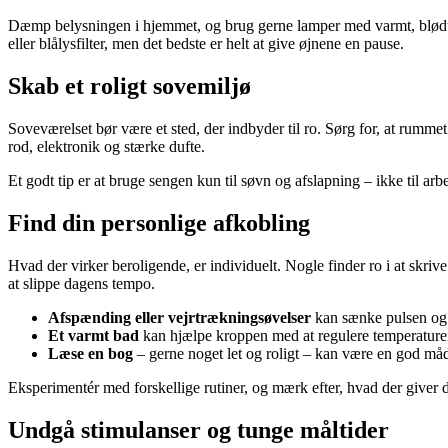
Dæmp belysningen i hjemmet, og brug gerne lamper med varmt, blødt ly
eller blålysfilter, men det bedste er helt at give øjnene en pause.
Skab et roligt sovemiljø
Soveværelset bør være et sted, der indbyder til ro. Sørg for, at rumme
rod, elektronik og stærke dufte.
Et godt tip er at bruge sengen kun til søvn og afslapning – ikke til arbe
Find din personlige afkobling
Hvad der virker beroligende, er individuelt. Nogle finder ro i at skrive
at slippe dagens tempo.
Afspænding eller vejrtrækningsøvelser
kan sænke pulsen og
Et varmt bad
kan hjælpe kroppen med at regulere temperaturen og
Læse en bog
– gerne noget let og roligt – kan være en god måd
Eksperimentér med forskellige rutiner, og mærk efter, hvad der giver d
Undgå stimulanser og tunge måltider