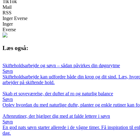
TikTok
Mail
RSS
Inger Everse
Inger
Everse
Læs også:
Skifteholdsarbejde og søvn – sådan påvirkes din døgnrytme
Søvn
Skifteholdsarbejde kan udfordre både din krop og dit sind. Læs, hvord
arbejder på skiftende hold.
Skab et soveværelse, der dufter af ro og naturlig balance
Søvn
Oplev hvordan du med naturlige dufte, planter og enkle rutiner kan forva
Aftenrutiner, der hjælper dig med at falde lettere i søvn
Søvn
En god nats søvn starter allerede i de vågne timer. Få inspiration til e
dag.