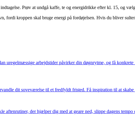
 indtagelse. Prøv at undgå kaffe, te og energidrikke efter kl. 15, og vælg
vn, fordi kroppen skal bruge energi på fordøjelsen. Hvis du bliver sulte
an uregelmæssige arbejdstider påvirker din døgnrytme, og få konkrete r
ndle dit soveværelse til et fredfyldt fristed. Få inspiration til at skab
nkle aftenrutiner, der hjælper dig med at geare ned, slippe dagens tempo 