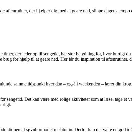
nkle aftenrutiner, der hjælper dig med at geare ned, slippe dagens tempo 
mer, der leder op til sengetid, har stor betydning for, hvor hurtigt du
ug for hjælp til at geare ned. Her får du inspiration til aftenrutiner, de
lunde samme tidspunkt hver dag – også i weekenden – lærer din krop, hv
ør sengetid. Det kan være med rolige aktiviteter som at læse, tage et varm
rligt.
produktionen af søvnhormonet melatonin. Derfor kan det være en god idé