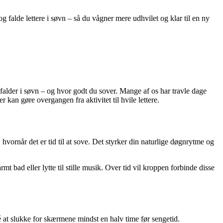
og falde lettere i søvn – så du vågner mere udhvilet og klar til en ny
 falder i søvn – og hvor godt du sover. Mange af os har travle dage
r kan gøre overgangen fra aktivitet til hvile lettere.
ornår det er tid til at sove. Det styrker din naturlige døgnrytme og
t bad eller lytte til stille musik. Over tid vil kroppen forbinde disse
 at slukke for skærmene mindst en halv time før sengetid.