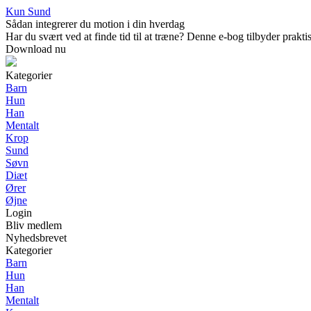
Kun Sund
Sådan integrerer du motion i din hverdag
Har du svært ved at finde tid til at træne? Denne e-bog tilbyder praktis
Download nu
Kategorier
Barn
Hun
Han
Mentalt
Krop
Sund
Søvn
Diæt
Ører
Øjne
Login
Bliv medlem
Nyhedsbrevet
Kategorier
Barn
Hun
Han
Mentalt