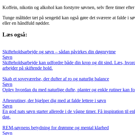
Koffein, nikotin og alkohol kan forstyrre søvnen, selv flere timer efter
Tunge måltider tæt på sengetid kan også gøre det sværere at falde i sø
eller en håndfuld nødder.
Læs også:
Skifteholdsarbejde og søvn – sådan påvirkes din døgnrytme
Søvn
Skifteholdsarbejde kan udfordre både din krop og dit sind. Læs, hvord
arbejder på skiftende hold.
Skab et soveværelse, der dufter af ro og naturlig balance
Søvn
Oplev hvordan du med naturlige dufte, planter og enkle rutiner kan forva
Aftenrutiner, der hjælper dig med at falde lettere i søvn
Søvn
En god nats søvn starter allerede i de vågne timer. Få inspiration til e
dag.
REM-søvnens betydning for drømme og mental klarhed
Søvn