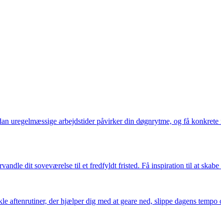
an uregelmæssige arbejdstider påvirker din døgnrytme, og få konkrete r
ndle dit soveværelse til et fredfyldt fristed. Få inspiration til at skab
nkle aftenrutiner, der hjælper dig med at geare ned, slippe dagens tempo 