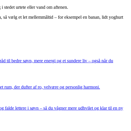
 i stedet urtete eller vand om aftenen.
n, så vælg et let mellemmåltid – for eksempel en banan, lidt yoghurt
åd til bedre søvn, mere energi og et sundere liv – også når du
e et rum, der dufter af ro, velvære og personlig harmoni.
og falde lettere i søvn – så du vågner mere udhvilet og klar til en ny