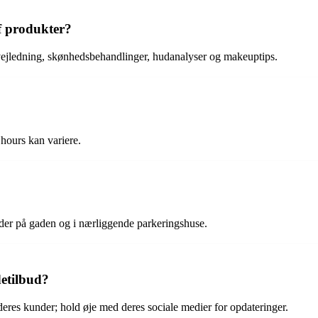
af produkter?
 vejledning, skønhedsbehandlinger, hudanalyser og makeuptips.
 hours kan variere.
nder på gaden og i nærliggende parkeringshuse.
detilbud?
l deres kunder; hold øje med deres sociale medier for opdateringer.