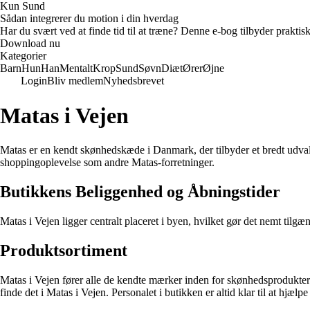
Kun Sund
Sådan integrerer du motion i din hverdag
Har du svært ved at finde tid til at træne? Denne e-bog tilbyder praktisk
Download nu
Kategorier
Barn
Hun
Han
Mentalt
Krop
Sund
Søvn
Diæt
Ører
Øjne
Login
Bliv medlem
Nyhedsbrevet
Matas i Vejen
Matas er en kendt skønhedskæde i Danmark, der tilbyder et bredt udva
shoppingoplevelse som andre Matas-forretninger.
Butikkens Beliggenhed og Åbningstider
Matas i Vejen ligger centralt placeret i byen, hvilket gør det nemt tilg
Produktsortiment
Matas i Vejen fører alle de kendte mærker inden for skønhedsprodukter
finde det i Matas i Vejen. Personalet i butikken er altid klar til at hjælp