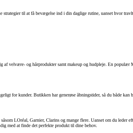
e strategier til at få bevægelse ind i din daglige rutine, uanset hvor tra
lg af velvære- og hårprodukter samt makeup og hudpleje. En populær Ma
ængeligt for kunder. Butikken har generøse åbningstider, så du både kan 
 såsom LOréal, Garnier, Clarins og mange flere. Uanset om du leder eft
e dig med at finde det perfekte produkt til dine behov.