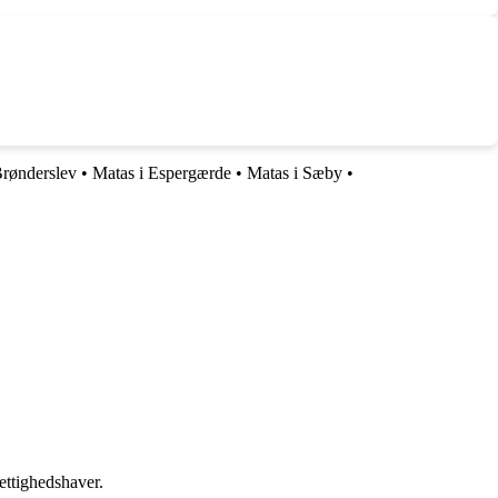
Brønderslev
•
Matas i Espergærde
•
Matas i Sæby
•
ettighedshaver.