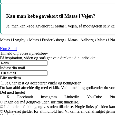
Kan man købe gavekort til Matas i Vejen?
Ja, man kan købe gavekort til Matas i Vejen, så modtageren selv ka
Matas i Lyngby
•
Matas i Frederiksberg
•
Matas i Aalborg
•
Matas i N
Kun Sund
Tilmeld dig vores nyhedsbrev
Få inspiration, viden og små genveje direkte i din indbakke.
Indtast din mail
Bliv medlem
Jeg har læst og accepterer vilkår og betingelser.
Du kan altid afmelde dig med ét klik. Ved tilmelding godkender du vore
Del med hjertet
X
Facebook
Instagram
LinkedIn
YouTube
Pin
© Ingen del må gengives uden skriftlig tilladelse.
© Indholdet må ikke gengives uden tilladelse. Nogle links på siden ka
© Ophavsret gælder for alt indhold her. Vi kan få en del af salget genne