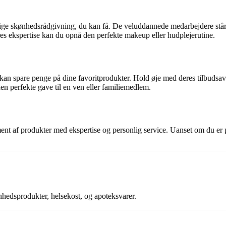
onlige skønhedsrådgivning, du kan få. De veluddannede medarbejdere står
res ekspertise kan du opnå den perfekte makeup eller hudplejerutine.
n spare penge på dine favoritprodukter. Hold øje med deres tilbudsavis
 den perfekte gave til en ven eller familiemedlem.
ent af produkter med ekspertise og personlig service. Uanset om du er p
nhedsprodukter, helsekost, og apoteksvarer.