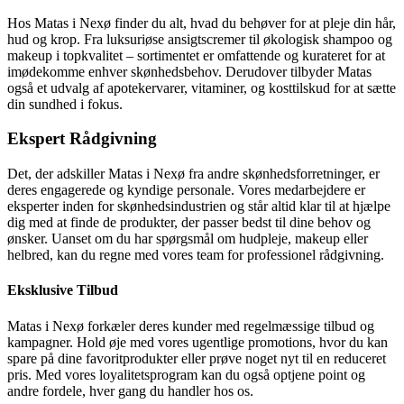
Hos Matas i Nexø finder du alt, hvad du behøver for at pleje din hår,
hud og krop. Fra luksuriøse ansigtscremer til økologisk shampoo og
makeup i topkvalitet – sortimentet er omfattende og kurateret for at
imødekomme enhver skønhedsbehov. Derudover tilbyder Matas
også et udvalg af apotekervarer, vitaminer, og kosttilskud for at sætte
din sundhed i fokus.
Ekspert Rådgivning
Det, der adskiller Matas i Nexø fra andre skønhedsforretninger, er
deres engagerede og kyndige personale. Vores medarbejdere er
eksperter inden for skønhedsindustrien og står altid klar til at hjælpe
dig med at finde de produkter, der passer bedst til dine behov og
ønsker. Uanset om du har spørgsmål om hudpleje, makeup eller
helbred, kan du regne med vores team for professionel rådgivning.
Eksklusive Tilbud
Matas i Nexø forkæler deres kunder med regelmæssige tilbud og
kampagner. Hold øje med vores ugentlige promotions, hvor du kan
spare på dine favoritprodukter eller prøve noget nyt til en reduceret
pris. Med vores loyalitetsprogram kan du også optjene point og
andre fordele, hver gang du handler hos os.