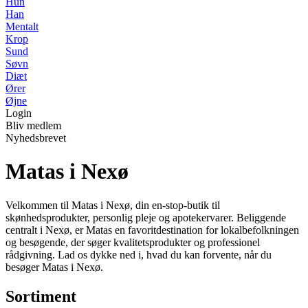
Hun
Han
Mentalt
Krop
Sund
Søvn
Diæt
Ører
Øjne
Login
Bliv medlem
Nyhedsbrevet
Matas i Nexø
Velkommen til Matas i Nexø, din en-stop-butik til
skønhedsprodukter, personlig pleje og apotekervarer. Beliggende
centralt i Nexø, er Matas en favoritdestination for lokalbefolkningen
og besøgende, der søger kvalitetsprodukter og professionel
rådgivning. Lad os dykke ned i, hvad du kan forvente, når du
besøger Matas i Nexø.
Sortiment