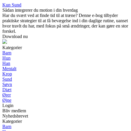
Kun Sund
Sådan integrerer du motion i din hverdag
Har du svært ved at finde tid til at træne? Denne e-bog tilbyder
praktiske strategier til at få bevægelse ind i din daglige rutine, uanset
hvor travlt du har, med fokus på små ændringer, der kan gøre en stor
forskel.
Download nu
Kategorier
Barn
Hun
Han
Mentalt
Krop
Sund
Søvn
Diæt
Ører
Øjne
Login
Bliv medlem
Nyhedsbrevet
Kategorier
Barn