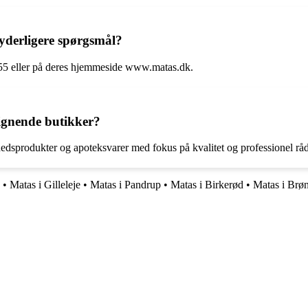
derligere spørgsmål?
55 eller på deres hjemmeside www.matas.dk.
ignende butikker?
hedsprodukter og apoteksvarer med fokus på kvalitet og professionel rå
•
Matas i Gilleleje
•
Matas i Pandrup
•
Matas i Birkerød
•
Matas i Brø