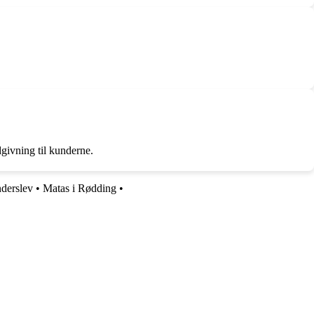
dgivning til kunderne.
nderslev
•
Matas i Rødding
•