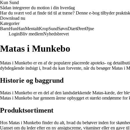
Kun Sund
Sådan integrerer du motion i din hverdag
Har du svært ved at finde tid til at træne? Denne e-bog tilbyder praktisk
Download nu
Kategorier
Barn
Hun
Han
Mentalt
Krop
Sund
Søvn
Diæt
Ører
Øjne
Login
Bliv medlem
Nyhedsbrevet
Matas i Munkebo
Matas i Munkebo er en af de populære placerede apoteks- og detailbutik
dybdegående indsigt i, hvad du kan forvente, når du besøger Matas i 
Historie og baggrund
Matas i Munkebo er en del af den landsdækkende Matas-kæde, der blev 
Matas i Munkebo har gennem årene opbygget et stærkt omdømme for kva
Produktsortiment
Hos Matas i Munkebo finder du alt, hvad du behøver inden for skønhed,
Uanset om du leder efter en ny ansigtscreme, vitaminer eller en gave t