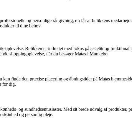
n professionelle og personlige rådgivning, du får af butikkens medarbe
rodukter til dine behov.
oplevelse. Butikken er indrettet med fokus på æstetik og funktionalitet
ndende shoppingoplevelse, når du besøger Matas i Munkebo.
u kan finde den præcise placering og åbningstider på Matas hjemmeside 
 for dig.
skønheds- og sundhedsentusiaster. Med sit brede udvalg af produkter, pr
or skønhed og personlig pleje.