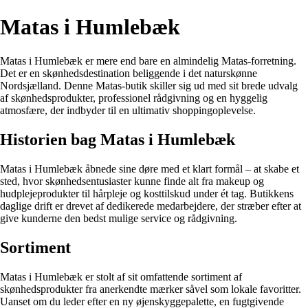
Matas i Humlebæk
Matas i Humlebæk er mere end bare en almindelig Matas-forretning.
Det er en skønhedsdestination beliggende i det naturskønne
Nordsjælland. Denne Matas-butik skiller sig ud med sit brede udvalg
af skønhedsprodukter, professionel rådgivning og en hyggelig
atmosfære, der indbyder til en ultimativ shoppingoplevelse.
Historien bag Matas i Humlebæk
Matas i Humlebæk åbnede sine døre med et klart formål – at skabe et
sted, hvor skønhedsentusiaster kunne finde alt fra makeup og
hudplejeprodukter til hårpleje og kosttilskud under ét tag. Butikkens
daglige drift er drevet af dedikerede medarbejdere, der stræber efter at
give kunderne den bedst mulige service og rådgivning.
Sortiment
Matas i Humlebæk er stolt af sit omfattende sortiment af
skønhedsprodukter fra anerkendte mærker såvel som lokale favoritter.
Uanset om du leder efter en ny øjenskyggepalette, en fugtgivende