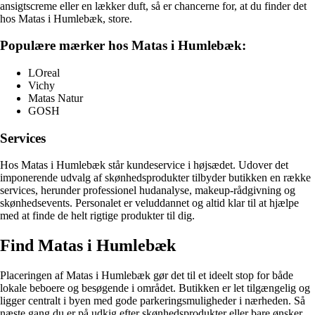
ansigtscreme eller en lækker duft, så er chancerne for, at du finder det
hos Matas i Humlebæk, store.
Populære mærker hos Matas i Humlebæk:
LOreal
Vichy
Matas Natur
GOSH
Services
Hos Matas i Humlebæk står kundeservice i højsædet. Udover det
imponerende udvalg af skønhedsprodukter tilbyder butikken en række
services, herunder professionel hudanalyse, makeup-rådgivning og
skønhedsevents. Personalet er veluddannet og altid klar til at hjælpe
med at finde de helt rigtige produkter til dig.
Find Matas i Humlebæk
Placeringen af Matas i Humlebæk gør det til et ideelt stop for både
lokale beboere og besøgende i området. Butikken er let tilgængelig og
ligger centralt i byen med gode parkeringsmuligheder i nærheden. Så
næste gang du er på udkig efter skønhedsprodukter eller bare ønsker