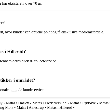
har eksisteret i over 70 år.
er?
orit, hvor kunder kan optjene point og få eksklusive medlemsfordele.
s i Hillerød?
 gennem deres click & collect-service.
tikker i området?
rsonale og gode kundeservice.
by
•
Matas i Haslev
•
Matas i Frederikssund
•
Matas i Rødovre
•
Matas 
ing Mors
•
Matas i Aalestrup
•
Matas i Hillerød
•