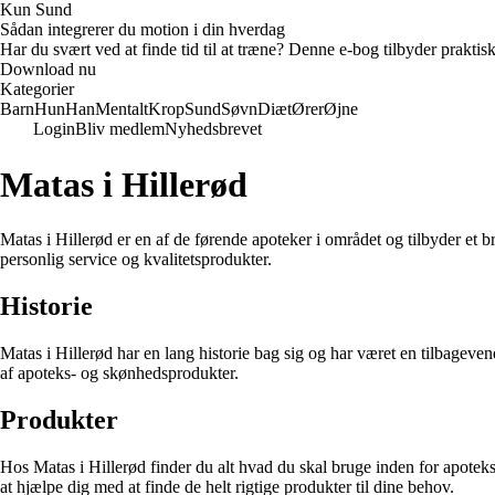
Kun Sund
Sådan integrerer du motion i din hverdag
Har du svært ved at finde tid til at træne? Denne e-bog tilbyder praktisk
Download nu
Kategorier
Barn
Hun
Han
Mentalt
Krop
Sund
Søvn
Diæt
Ører
Øjne
Login
Bliv medlem
Nyhedsbrevet
Matas i Hillerød
Matas i Hillerød er en af de førende apoteker i området og tilbyder et b
personlig service og kvalitetsprodukter.
Historie
Matas i Hillerød har en lang historie bag sig og har været en tilbageve
af apoteks- og skønhedsprodukter.
Produkter
Hos Matas i Hillerød finder du alt hvad du skal bruge inden for apotek
at hjælpe dig med at finde de helt rigtige produkter til dine behov.