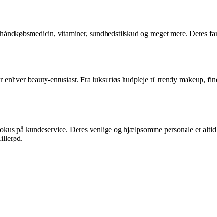
r håndkøbsmedicin, vitaminer, sundhedstilskud og meget mere. Deres farm
r enhver beauty-entusiast. Fra luksuriøs hudpleje til trendy makeup, fi
s fokus på kundeservice. Deres venlige og hjælpsomme personale er altid 
illerød.