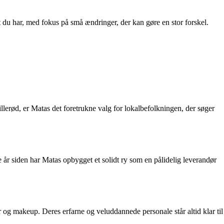
vlt du har, med fokus på små ændringer, der kan gøre en stor forskel.
llerød, er Matas det foretrukne valg for lokalbefolkningen, der søger
e år siden har Matas opbygget et solidt ry som en pålidelig leverandør
 og makeup. Deres erfarne og veluddannede personale står altid klar til