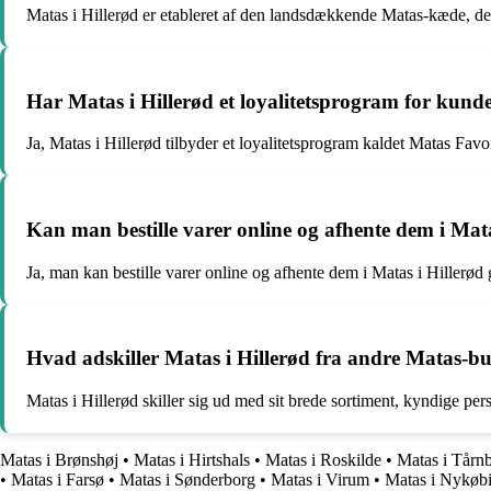
Matas i Hillerød er etableret af den landsdækkende Matas-kæde, der 
Har Matas i Hillerød et loyalitetsprogram for kund
Ja, Matas i Hillerød tilbyder et loyalitetsprogram kaldet Matas Fav
Kan man bestille varer online og afhente dem i Mata
Ja, man kan bestille varer online og afhente dem i Matas i Hillerød
Hvad adskiller Matas i Hillerød fra andre Matas-bu
Matas i Hillerød skiller sig ud med sit brede sortiment, kyndige pe
Matas i Brønshøj
•
Matas i Hirtshals
•
Matas i Roskilde
•
Matas i Tårn
•
Matas i Farsø
•
Matas i Sønderborg
•
Matas i Virum
•
Matas i Nykøb