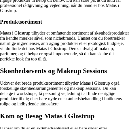
rigtige produkter til netop dit behov. Du kan stole på, at du altid får
professionel rådgivning og vejledning, når du handler hos Matas i
Glostrup.
Produktsortiment
Matas i Glostrup tilbyder et omfattende sortiment af skønhedsprodukter
fra kendte mærker såvel som nichebrands. Uanset om du foretrækker
naturlige ingredienser, anti-aging produkter eller økologisk hudpleje,
vil du finde det hos Matas i Glostrup. Deres udvalg af makeup,
parfumer, og tilbehør er også imponerende, så du kan skabe dit
perfekte look fra top til tå.
Skønhedsevents og Makeup Sessions
Udover det brede produktsortiment tilbyder Matas i Glostrup også
forskellige skønhedsarrangementer og makeup sessions. Du kan
deltage i workshops, få personlig vejledning i at finde de rigtige
produkter til dig eller bare nyde en skønhedsbehandling i butikkens
rolige og indbydende atmosfære.
Kom og Besøg Matas i Glostrup
Uanset om du er en skønhedsentusiast eller bare søger efter