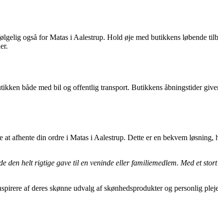
gelig også for Matas i Aalestrup. Hold øje med butikkens løbende tilbud,
er.
butikken både med bil og offentlig transport. Butikkens åbningstider give
 at afhente din ordre i Matas i Aalestrup. Dette er en bekvem løsning, 
inde den helt rigtige gave til en veninde eller familiemedlem. Med et sto
inspirere af deres skønne udvalg af skønhedsprodukter og personlig plej