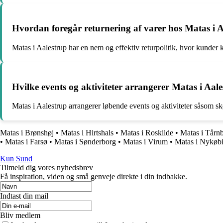
Hvordan foregår returnering af varer hos Matas i 
Matas i Aalestrup har en nem og effektiv returpolitik, hvor kunder ka
Hvilke events og aktiviteter arrangerer Matas i Aal
Matas i Aalestrup arrangerer løbende events og aktiviteter såsom s
Matas i Brønshøj
•
Matas i Hirtshals
•
Matas i Roskilde
•
Matas i Tårn
•
Matas i Farsø
•
Matas i Sønderborg
•
Matas i Virum
•
Matas i Nykøb
Kun Sund
Tilmeld dig vores nyhedsbrev
Få inspiration, viden og små genveje direkte i din indbakke.
Indtast din mail
Bliv medlem