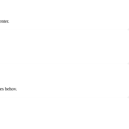
enter.
res behov.