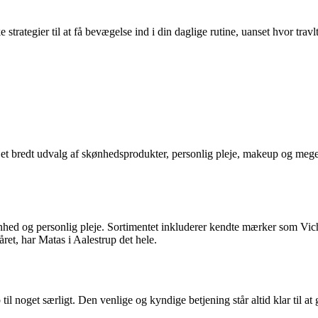
e strategier til at få bevægelse ind i din daglige rutine, uanset hvor tra
t bredt udvalg af skønhedsprodukter, personlig pleje, makeup og meget m
kønhed og personlig pleje. Sortimentet inkluderer kendte mærker som Vi
ret, har Matas i Aalestrup det hele.
til noget særligt. Den venlige og kyndige betjening står altid klar til at