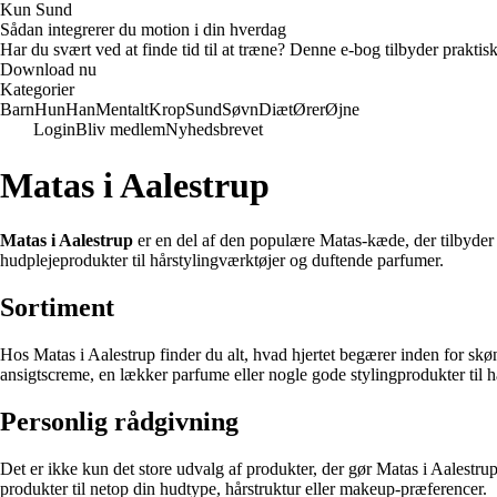
Kun Sund
Sådan integrerer du motion i din hverdag
Har du svært ved at finde tid til at træne? Denne e-bog tilbyder praktisk
Download nu
Kategorier
Barn
Hun
Han
Mentalt
Krop
Sund
Søvn
Diæt
Ører
Øjne
Login
Bliv medlem
Nyhedsbrevet
Matas i Aalestrup
Matas i Aalestrup
er en del af den populære Matas-kæde, der tilbyder e
hudplejeprodukter til hårstylingværktøjer og duftende parfumer.
Sortiment
Hos Matas i Aalestrup finder du alt, hvad hjertet begærer inden for s
ansigtscreme, en lækker parfume eller nogle gode stylingprodukter til hå
Personlig rådgivning
Det er ikke kun det store udvalg af produkter, der gør Matas i Aalestrup 
produkter til netop din hudtype, hårstruktur eller makeup-præferencer.