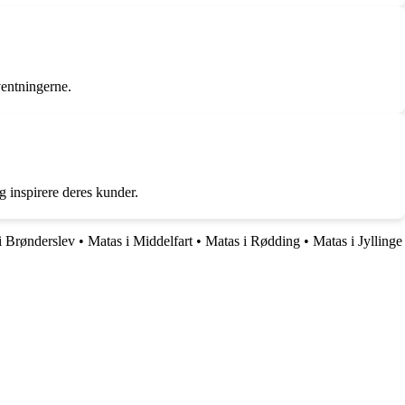
ventningerne.
 inspirere deres kunder.
i Brønderslev
•
Matas i Middelfart
•
Matas i Rødding
•
Matas i Jyllinge