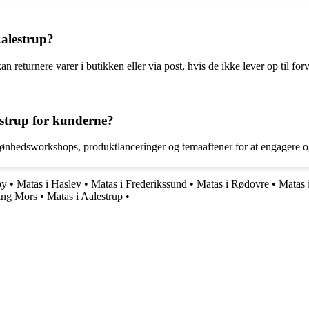
Aalestrup?
n returnere varer i butikken eller via post, hvis de ikke lever op til for
estrup for kunderne?
kønhedsworkshops, produktlanceringer og temaaftener for at engagere og
by
•
Matas i Haslev
•
Matas i Frederikssund
•
Matas i Rødovre
•
Matas 
ing Mors
•
Matas i Aalestrup
•