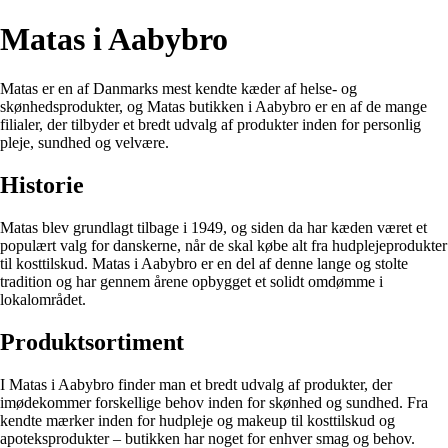
Matas i Aabybro
Matas er en af Danmarks mest kendte kæder af helse- og
skønhedsprodukter, og Matas butikken i Aabybro er en af de mange
filialer, der tilbyder et bredt udvalg af produkter inden for personlig
pleje, sundhed og velvære.
Historie
Matas blev grundlagt tilbage i 1949, og siden da har kæden været et
populært valg for danskerne, når de skal købe alt fra hudplejeprodukter
til kosttilskud. Matas i Aabybro er en del af denne lange og stolte
tradition og har gennem årene opbygget et solidt omdømme i
lokalområdet.
Produktsortiment
I Matas i Aabybro finder man et bredt udvalg af produkter, der
imødekommer forskellige behov inden for skønhed og sundhed. Fra
kendte mærker inden for hudpleje og makeup til kosttilskud og
apoteksprodukter – butikken har noget for enhver smag og behov.